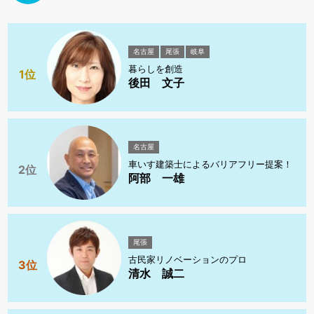
名古屋
尾張
岐阜
暮らしを創造
1位
後田 文子
名古屋
車いす建築士によるバリアフリー提案！
2位
阿部 一雄
尾張
古民家リノベーションのプロ
3位
清水 誠二