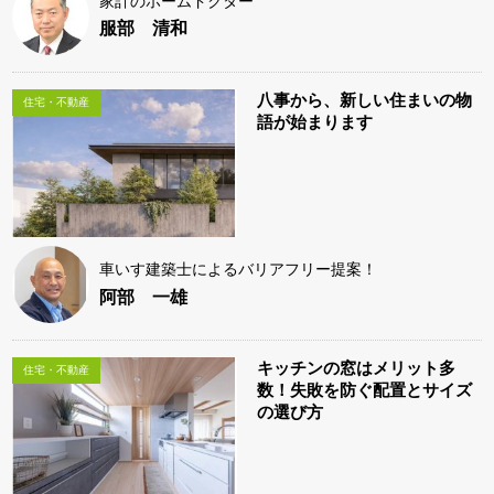
家計のホームドクター
服部 清和
八事から、新しい住まいの物
住宅・不動産
語が始まります
車いす建築士によるバリアフリー提案！
阿部 一雄
キッチンの窓はメリット多
住宅・不動産
数！失敗を防ぐ配置とサイズ
の選び方