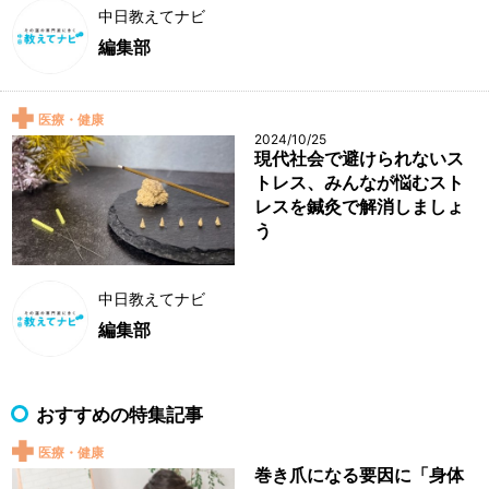
中日教えてナビ
編集部
医療・健康
2024/10/25
現代社会で避けられないス
トレス、みんなが悩むスト
レスを鍼灸で解消しましょ
う
中日教えてナビ
編集部
おすすめの特集記事
医療・健康
巻き爪になる要因に「身体