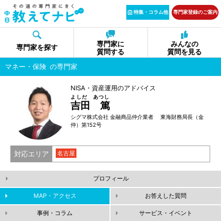
特集・コラム他
専門家登録のご案内
専門家に
みんなの
専門家を探す
質問する
質問を見る
マネー・保険
の専門家
NISA・資産運用のアドバイス
よしだ あつし
吉田 篤
シグマ株式会社 金融商品仲介業者 東海財務局長（金
仲）第152号
対応エリア
名古屋
プロフィール
MAP・アクセス
お答えした質問
事例・コラム
サービス・イベント