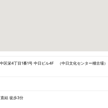
屋市中区栄4丁目1番1号 中日ビル4F （中日文化センター稽古
直結 徒歩3分