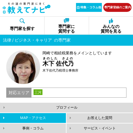
特集・コラム他
専門家登録のご案内
専門家に
みんなの
専門家を探す
質問する
質問を見る
法律
ビジネス・キャリア
の専門家
岡崎で相続税業務をメインとしています
きのした さよの
木下 佐代乃
木下佐代乃税理士事務所
対応エリア
三河
プロフィール
MAP・アクセス
お答えした質問
事例・コラム
サービス・イベント