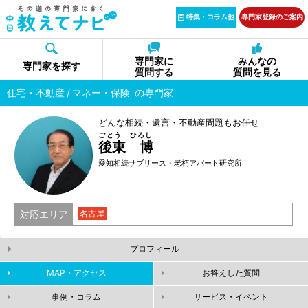
特集・コラム他
専門家登録のご案内
専門家に
みんなの
専門家を探す
質問する
質問を見る
住宅・不動産
マネー・保険
の専門家
どんな相続・遺言・不動産問題もお任せ
ごとう ひろし
後東 博
愛知相続サブリース・老朽アパート研究所
対応エリア
名古屋
プロフィール
MAP・アクセス
お答えした質問
事例・コラム
サービス・イベント