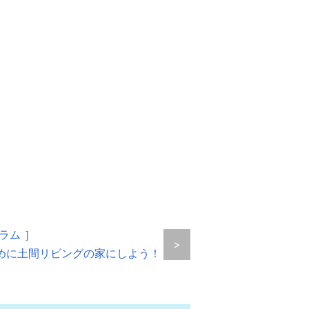
ラム ］
>
めに土間リビングの家にしよう！