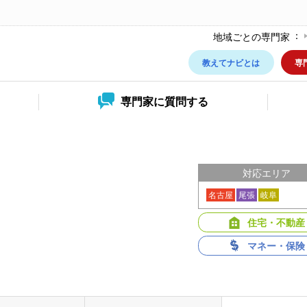
地域ごとの専門家
教えてナビとは
専
専門家に
質問する
対応エリア
名古屋
尾張
岐阜
住宅・不動産
マネー・保険