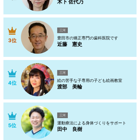
木下 佐代乃
三河
豊田市の矯正専門の歯科医院です
3位
近藤 憲史
三河
絵の苦手な子専用の子ども絵画教室
4位
渡部 美輪
三河
運動療法による身体づくりをサポート
5位
田中 良樹