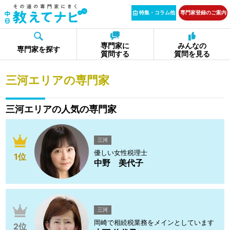
特集・コラム他
専門家登録のご案内
専門家に
みんなの
専門家を探す
質問する
質問を見る
三河エリアの専門家
三河エリアの人気の専門家
三河
優しい女性税理士
1位
中野 美代子
三河
岡崎で相続税業務をメインとしています
2位