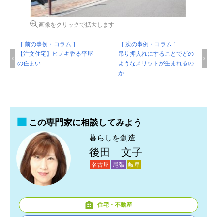
画像をクリックで拡大します
［ 前の事例・コラム ］
［ 次の事例・コラム ］
【注文住宅】ヒノキ香る平屋
吊り押入れにすることでどの
の住まい
ようなメリットが生まれるの
か
この専門家に相談してみよう
暮らしを創造
後田 文子
名古屋
尾張
岐阜
住宅・不動産