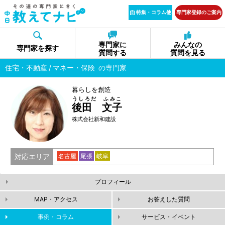
特集・コラム他
専門家登録のご案内
専門家に
みんなの
専門家を探す
質問する
質問を見る
住宅・不動産
マネー・保険
の専門家
暮らしを創造
うしろだ ふみこ
後田 文子
株式会社新和建設
対応エリア
名古屋
尾張
岐阜
プロフィール
MAP・アクセス
お答えした質問
事例・コラム
サービス・イベント