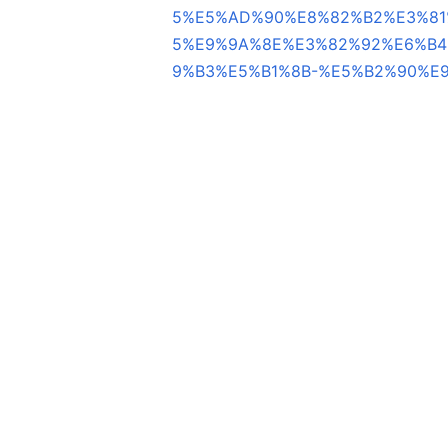
5%E5%AD%90%E8%82%B2%E3%81
5%E9%9A%8E%E3%82%92%E6%B4
9%B3%E5%B1%8B-%E5%B2%90%E