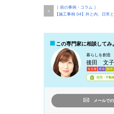
［ 前の事例・コラム ］
<
【施工事例 04】外と内、日常
この専門家に相談してみ
暮らしを創造
後田 文
名古屋
尾張
岐阜
住宅・不動
メールでの