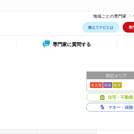
地域ごとの専門家
教えてナビとは
専
専門家に
質問する
対応エリア
名古屋
尾張
岐阜
住宅・不動産
マネー・保険