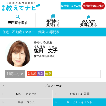
特集・コラム他
専門家登録のご案内
専門家に
みんなの
専門家を探す
質問する
質問を見る
住宅・不動産
マネー・保険
の専門家
暮らしを創造
うしろだ ふみこ
後田 文子
株式会社新和建設
対応エリア
名古屋
尾張
岐阜
プロフィール
MAP・アクセス
お答えした質問
事例・コラム
サービス・イベント