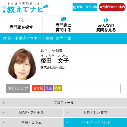
特集・コラム他
専門家登録のご案内
専門家に
みんなの
専門家を探す
質問する
質問を見る
住宅・不動産
マネー・保険
の専門家
暮らしを創造
うしろだ ふみこ
後田 文子
株式会社新和建設
対応エリア
名古屋
尾張
岐阜
プロフィール
MAP・アクセス
お答えした質問
事例・コラム
サービス・イベント