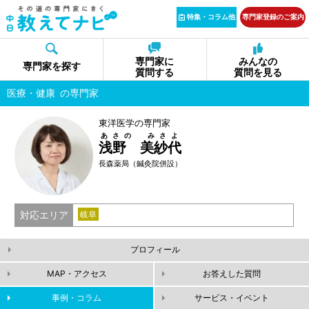
特集・コラム他
専門家登録のご案内
専門家に
みんなの
専門家を探す
質問する
質問を見る
医療・健康
の専門家
東洋医学の専門家
あさの みさよ
浅野 美紗代
長森薬局（鍼灸院併設）
対応エリア
岐阜
プロフィール
MAP・アクセス
お答えした質問
事例・コラム
サービス・イベント