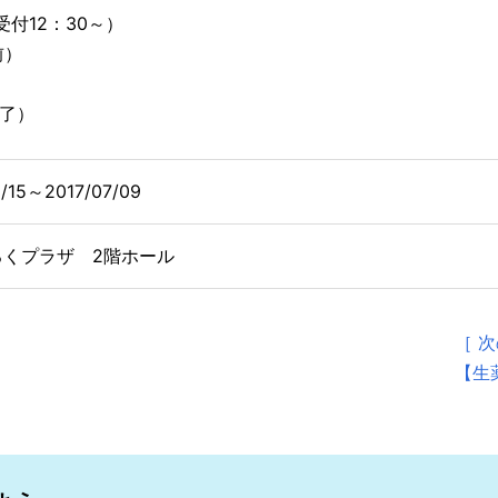
0（受付12：30～）
前）
終了）
5/15～2017/07/09
ろくプラザ 2階ホール
［ 
【生