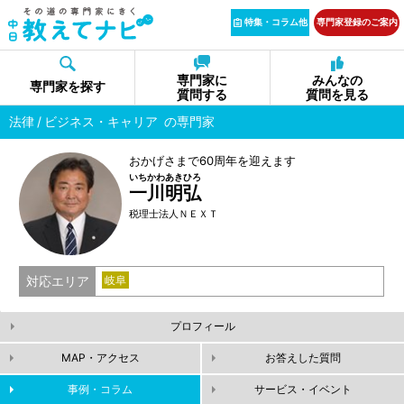
特集・コラム他
専門家登録のご案内
専門家に
みんなの
専門家を探す
質問する
質問を見る
法律
ビジネス・キャリア
の専門家
おかげさまで60周年を迎えます
いちかわあきひろ
一川明弘
税理士法人ＮＥＸＴ
対応エリア
岐阜
プロフィール
MAP・アクセス
お答えした質問
事例・コラム
サービス・イベント