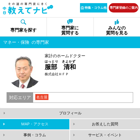
特集・コラム他
専門家登録のご案内
専門家に
みんなの
専門家を探す
質問する
質問を見る
マネー・保険
の専門家
家計のホームドクター
はっとり きよかず
服部 清和
株式会社ＨＦＰ
対応エリア
名古屋
プロフィール
MAP・アクセス
お答えした質問
事例・コラム
サービス・イベント