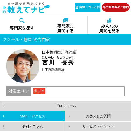
特集・コラム他
専門家登録のご案内
専門家に
みんなの
専門家を探す
質問する
質問を見る
スクール・趣味
の専門家
日本舞踊西川流師範
にしかわ ちょうしゅう
西川 長秀
日本舞踊西川流
対応エリア
名古屋
プロフィール
MAP・アクセス
お答えした質問
事例・コラム
サービス・イベント