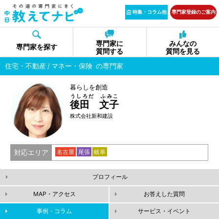
特集・コラム他
専門家登録のご案内
専門家に
みんなの
専門家を探す
質問する
質問を見る
住宅・不動産
マネー・保険
の専門家
暮らしを創造
うしろだ ふみこ
後田 文子
株式会社新和建設
対応エリア
名古屋
尾張
岐阜
プロフィール
MAP・アクセス
お答えした質問
事例・コラム
サービス・イベント