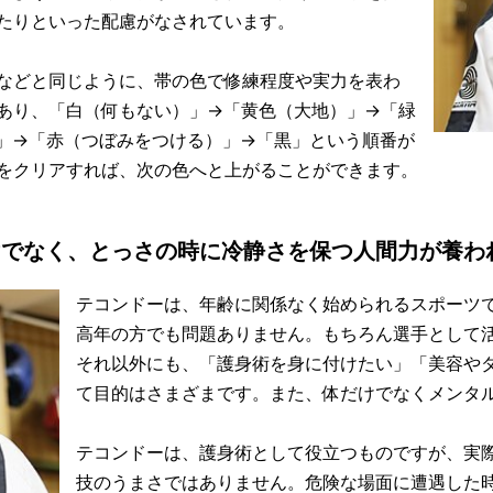
たりといった配慮がなされています。
などと同じように、帯の色で修練程度や実力を表わ
あり、「白（何もない）」→「黄色（大地）」→「緑
」→「赤（つぼみをつける）」→「黒」という順番が
をクリアすれば、次の色へと上がることができます。
けでなく、とっさの時に冷静さを保つ人間力が養わ
テコンドーは、年齢に関係なく始められるスポーツで
高年の方でも問題ありません。もちろん選手として
それ以外にも、「護身術を身に付けたい」「美容や
て目的はさまざまです。また、体だけでなくメンタ
テコンドーは、護身術として役立つものですが、実
技のうまさではありません。危険な場面に遭遇した