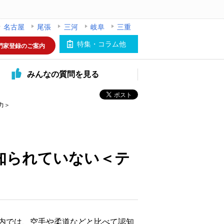
名古屋
尾張
三河
岐阜
三重
特集・コラム他
門家登録のご案内
みんなの
質問を見る
力＞
知られていない＜テ
内では、空手や柔道などと比べて認知