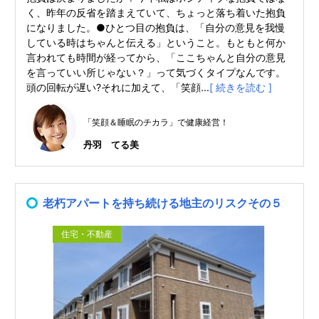
く、昨年の反省を踏まえていて、ちょっと落ち着いた抱負
になりました。●ひとつ目の抱負は、「自分の意見を我慢
している時はちゃんと伝える」ということ。もともと何か
言われても時間が経ってから、「ここちゃんと自分の意見
を言っていい所じゃない？」って気づくタイプなんです。
頭の回転が遅い?それに加えて、「笑顔...
[ 続きを読む ]
「笑顔＆睡眠のチカラ」で健康経営！
丹羽 てる美
老朽アパートを持ち続ける地主のリスクその５
住宅・不動産