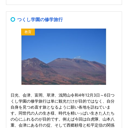
つくし学園の修学旅行
教育
日光、会津、富岡、草津、浅間山令和4年12月3日～6日つ
くし学園の修学旅行は単に観光だけが目的ではなく、自分
自身を見つめ直す旅となるように願い各地を訪ねていま
す。同世代の人の生き様、時代を精いっぱい生きた人たち
の心にふれるのが目的です。例えば今回は白虎隊、山本八
重、会津にある什の掟、そして西郷頼母と松平定信の関係