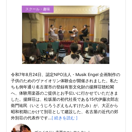
スクール・趣味
令和7年8月24日、認定NPO法人・Musik Engel 企画制作の
子供のためのヴァイオリン体験会が開催されました。私た
ちも例年通り名古屋市の登録有形文化財の揚輝荘聴松閣
へ、体験用楽器のご提供とお手伝いに行かせていただきま
した。揚輝荘は、松坂屋の初代社長である15代伊藤次郎左
衛門祐民（いとうじろうざえもんすけたみ）が、大正から
昭和初期にかけて別荘として建設した、名古屋の近代の郊
外別荘の代表作です...
[ 続きを読む ]