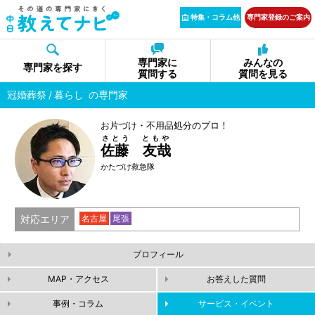
特集・コラム他
専門家登録のご案内
専門家に
みんなの
専門家を探す
質問する
質問を見る
冠婚葬祭
暮らし
の専門家
お片づけ・不用品処分のプロ！
さとう ともや
佐藤 友哉
かたづけ救急隊
対応エリア
名古屋
尾張
プロフィール
MAP・アクセス
お答えした質問
事例・コラム
サービス・イベント