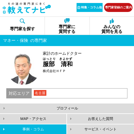
特集・コラム他
専門家登録のご案内
専門家に
みんなの
専門家を探す
質問する
質問を見る
マネー・保険
の専門家
家計のホームドクター
はっとり きよかず
服部 清和
株式会社ＨＦＰ
対応エリア
名古屋
プロフィール
MAP・アクセス
お答えした質問
事例・コラム
サービス・イベント