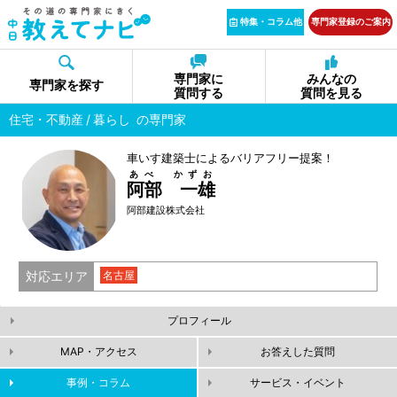
特集・コラム他
専門家登録のご案内
専門家に
みんなの
専門家を探す
質問する
質問を見る
住宅・不動産
暮らし
の専門家
車いす建築士によるバリアフリー提案！
あべ かずお
阿部 一雄
阿部建設株式会社
対応エリア
名古屋
プロフィール
MAP・アクセス
お答えした質問
事例・コラム
サービス・イベント