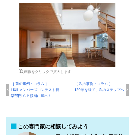
画像をクリックで拡大します
［ 前の事例・コラム ］
［ 次の事例・コラム ］
LIXILメンバーズコンテスト新
120年を経て、次のステップへ
築部門 ＧＰ候補に選出！
この専門家に相談してみよう