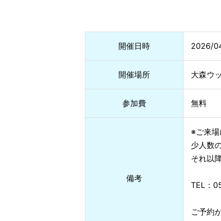
開催日時
2026/0
開催場所
大森ウ
参加費
無料
※ご来場
少人数の
それ以
備考
TEL：0
ご予約