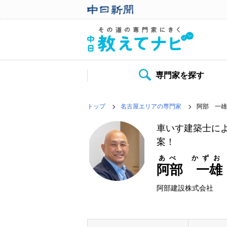
専門家を探す
トップ
名古屋エリアの専門家
阿部 一雄
車いす建築士に
案！
あべ かずお
阿部 一雄
阿部建設株式会社