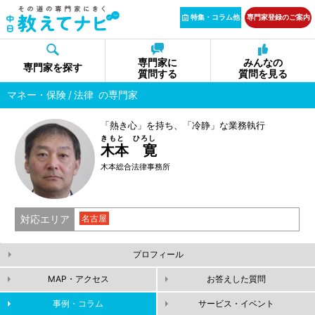
特集・コラム他
専門家登録のご案内
専門家に
みんなの
専門家を探す
質問する
質問を見る
マネー・保険
法律
の専門家
「熱き心」を持ち、「冷静」な業務執行
きもと ひろし
木本 寛
木本総合法律事務所
対応エリア
名古屋
プロフィール
MAP・アクセス
お答えした質問
事例・コラム
サービス・イベント