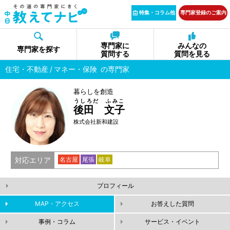
特集・コラム他
専門家登録のご案内
専門家に
みんなの
専門家を探す
質問する
質問を見る
住宅・不動産
マネー・保険
の専門家
暮らしを創造
うしろだ ふみこ
後田 文子
株式会社新和建設
対応エリア
名古屋
尾張
岐阜
プロフィール
MAP・アクセス
お答えした質問
事例・コラム
サービス・イベント