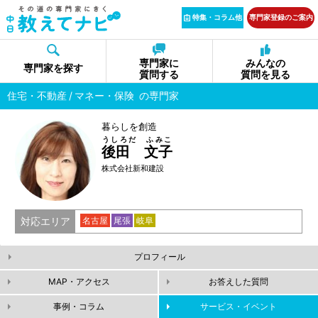
特集・コラム他
専門家登録のご案内
専門家に
みんなの
専門家を探す
質問する
質問を見る
住宅・不動産
マネー・保険
の専門家
暮らしを創造
うしろだ ふみこ
後田 文子
株式会社新和建設
対応エリア
名古屋
尾張
岐阜
プロフィール
MAP・アクセス
お答えした質問
事例・コラム
サービス・イベント