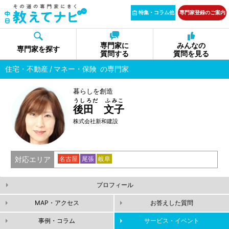
特集・コラム他
専門家登録のご案内
専門家に
みんなの
専門家を探す
質問する
質問を見る
住宅・不動産
マネー・保険
の専門家
暮らしを創造
うしろだ ふみこ
後田 文子
株式会社新和建設
対応エリア
名古屋
尾張
岐阜
プロフィール
MAP・アクセス
お答えした質問
事例・コラム
サービス・イベント