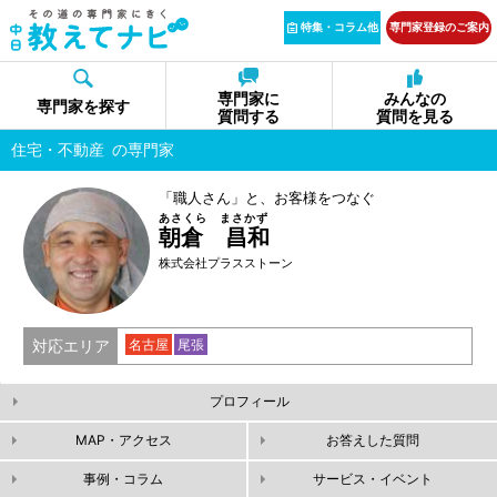
特集・コラム他
専門家登録のご案内
専門家に
みんなの
専門家を探す
質問する
質問を見る
住宅・不動産
の専門家
「職人さん」と、お客様をつなぐ
あさくら まさかず
朝倉 昌和
株式会社プラスストーン
対応エリア
名古屋
尾張
プロフィール
MAP・アクセス
お答えした質問
事例・コラム
サービス・イベント