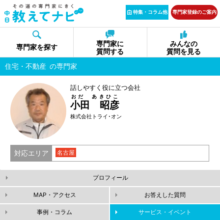
特集・コラム他
専門家登録のご案内
専門家に
みんなの
専門家を探す
質問する
質問を見る
住宅・不動産
の専門家
話しやすく役に立つ会社
おだ あきひこ
小田 昭彦
株式会社トライ･オン
対応エリア
名古屋
プロフィール
MAP・アクセス
お答えした質問
事例・コラム
サービス・イベント