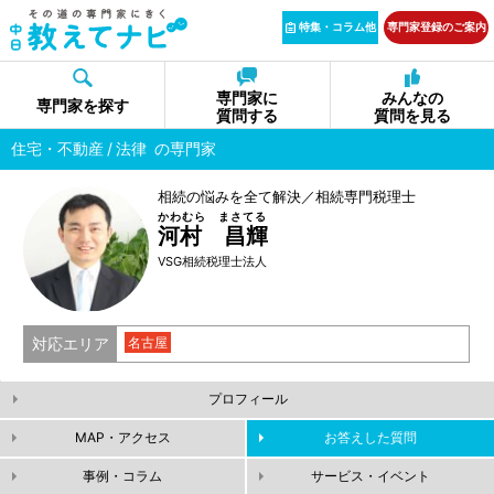
特集・コラム他
専門家登録のご案内
専門家に
みんなの
専門家を探す
質問する
質問を見る
住宅・不動産
法律
の専門家
相続の悩みを全て解決／相続専門税理士
かわむら まさてる
河村 昌輝
VSG相続税理士法人
対応エリア
名古屋
プロフィール
MAP・アクセス
お答えした質問
事例・コラム
サービス・イベント