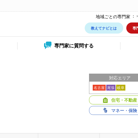
地域ごとの専門家
教えてナビとは
専
専門家に
質問する
対応エリア
名古屋
尾張
岐阜
住宅・不動産
マネー・保険