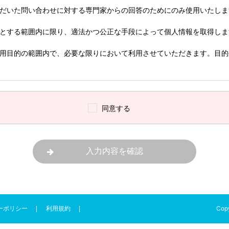
だいた問い合わせに対する専門家からの回答のためにのみ使用いたしま
とする範囲内に限り、適法かつ公正な手段によって個人情報を取得しま
用目的の範囲内で、必要な限りにおいて利用させていただきます。目的
ったお客様のみに送信され、当社は保管いたしません。
、個人情報保護法に定める例外事項を除き、本人の同意を得ることなく
同意する
ん。
停止について
開示・訂正・削除・利用停止などの申し出を受けた場合は、当社の担当
をとります。
人情報を集計・分析し、登録会員、アンケート回答者の平均年齢など、
ります。この場合、利用・開示されるのは集計結果のみであり、お客様
ーポリシーは、関連法令の改正、社会規範の変化などによって、改善が
とがあります。
Copy
ーポリシー
利用規約
情報の紛失、破壊、改変、漏洩等を防止するために十分な安全保護に努