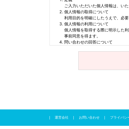
ご入力いただいた個人情報は、いた
個人情報の取得について
利用目的を明確にしたうえで、必要
個人情報の利用について
個人情報を取得する際に明示した利
事前同意を得ます。
問い合わせの回答について
専門家からの回答は問い合わせを行
個人情報の第三者提供について
取得した個人情報は、適切に管理し
業以外の第三者に提供、開示しませ
個人情報の開示・訂正・削除・利用
本人から自己の個人情報について、
をした上で、すみやかに必要な措置
情報の統計データの開示
お客様から取得させていただいた個
して、第三者に 開示することがあ
とは一切ありません。本プライバシ
客様に対する予告なく変更されるこ
運営会社
お問い合わせ
プライバシ
個人情報の管理について
お客様の個人情報につきましては、