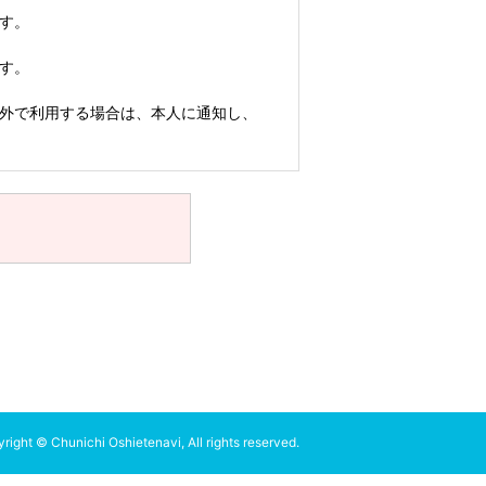
す。
す。
外で利用する場合は、本人に通知し、
、当社と「中日教えてナビ」の協力企
窓口が対応し、本人確認や所定の調査
個人が特定できない統計データに加工
の個人情報自体が第三者に開示されるこ
必要であると当社が判断した場合、お
right © Chunichi Oshietenavi, All rights reserved.
めたうえで、個人情報を正確、最新な