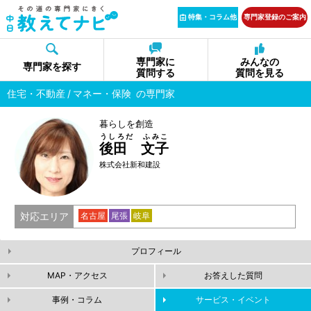
特集・コラム他
専門家登録のご案内
専門家に
みんなの
専門家を探す
質問する
質問を見る
住宅・不動産
マネー・保険
の専門家
暮らしを創造
うしろだ ふみこ
後田 文子
株式会社新和建設
対応エリア
名古屋
尾張
岐阜
プロフィール
MAP・アクセス
お答えした質問
事例・コラム
サービス・イベント