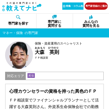
特集・コラム他
専門家登録のご案内
専門家に
みんなの
専門家を探す
質問する
質問を見る
マネー・保険
の専門家
保険・資産運用のスペシャリスト
おおもり ひでのり
大森 英則
ＦＰ相談室
対応エリア
尾張
心理カウンセラーの資格を持った異色のＦＰ
ＦＰ相談室でファイナンシャルプランナーとして活
躍する大森英則さん。外資系生命保険会社での勤務