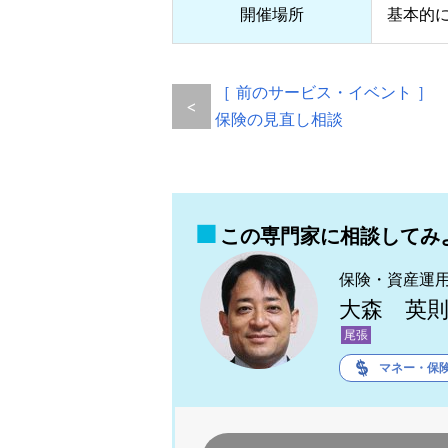
開催場所
基本的
［ 前のサービス・イベント ］
<
保険の見直し相談
この専門家に相談してみ
保険・資産運
大森 英
尾張
マネー・保