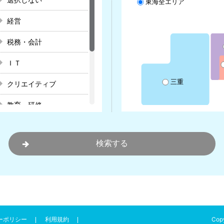
東海全エリア
経営
税務・会計
ＩＴ
三重
クリエイティブ
教育・研修
経営計画
会社設立
事業再生・事業継承
起業支援
Copy
ーポリシー
利用規約