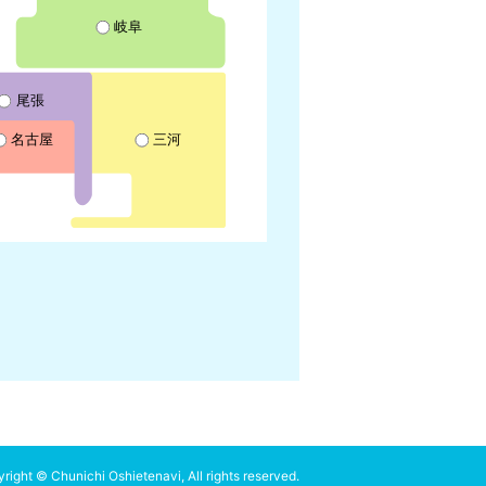
岐阜
尾張
名古屋
三河
right © Chunichi Oshietenavi, All rights reserved.