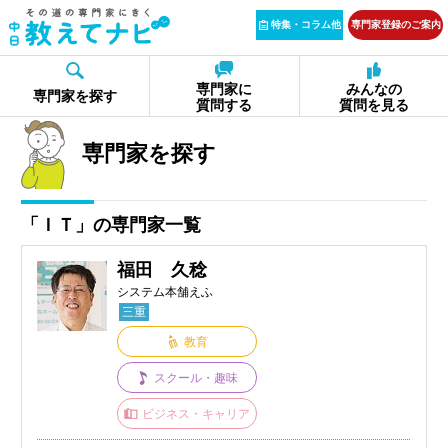
特集・コラム他
専門家登録のご案内
専門家に
みんなの
専門家を探す
質問する
質問を見る
専門家を探す
「ＩＴ」の専門家一覧
福田 久稔
システム本舗えふ
三重
教育
スクール・趣味
ビジネス・キャリア