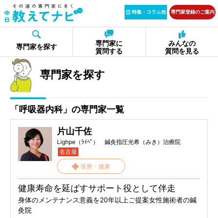
特集・コラム他
専門家登録のご案内
専門家に
みんなの
専門家を探す
質問する
質問を見る
専門家を探す
「呼吸器内科」の専門家一覧
片山千佐
Lighpe（ﾗｲﾍﾟ） 鍼灸指圧光希（みき）治療院
名古屋
医療・健康
健康寿命を延ばすサポート役として伴走
身体のメンテナンス意義を20年以上ご提案女性施術者の鍼
灸院