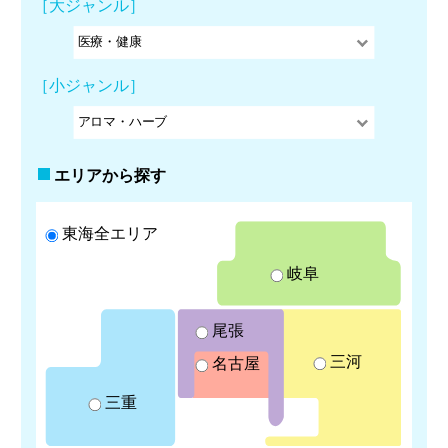
［大ジャンル］
［小ジャンル］
エリアから探す
東海全エリア
岐阜
尾張
三河
名古屋
三重