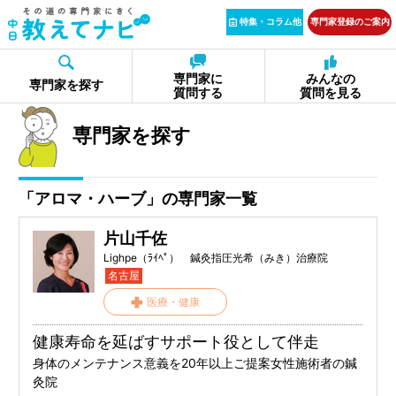
特集・コラム他
専門家登録のご案内
専門家に
みんなの
専門家を探す
質問する
質問を見る
専門家を探す
「アロマ・ハーブ」の専門家一覧
片山千佐
Lighpe（ﾗｲﾍﾟ） 鍼灸指圧光希（みき）治療院
名古屋
医療・健康
健康寿命を延ばすサポート役として伴走
身体のメンテナンス意義を20年以上ご提案女性施術者の鍼
灸院