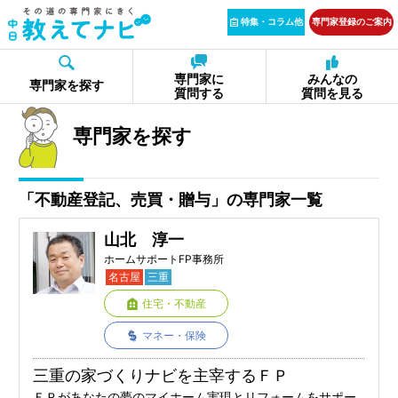
特集・コラム他
専門家登録のご案内
専門家に
みんなの
専門家を探す
質問する
質問を見る
専門家を探す
「不動産登記、売買・贈与」の専門家一覧
山北 淳一
ホームサポートFP事務所
名古屋
三重
住宅・不動産
マネー・保険
三重の家づくりナビを主宰するＦＰ
ＦＰがあなたの夢のマイホーム実現とリフォームをサポー