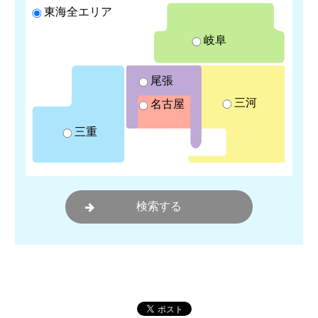
東海全エリア
岐阜
尾張
三河
名古屋
三重