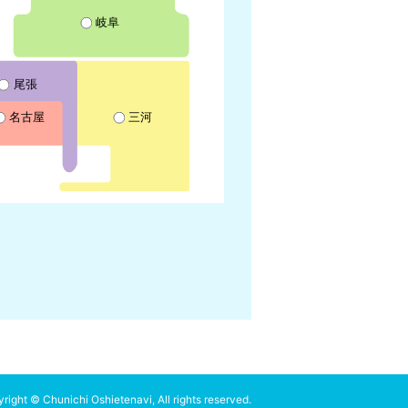
岐阜
尾張
名古屋
三河
right © Chunichi Oshietenavi, All rights reserved.