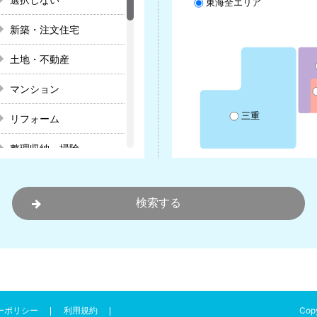
東海全エリア
新築・注文住宅
土地・不動産
マンション
三重
リフォーム
整理収納・掃除
インテリア
造園・外構・エクステリ
ア
防犯・セキュリティ
不動産登記、売買・贈与
Copy
ーポリシー
利用規約
太陽光発電