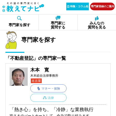
特集・コラム他
専門家登録のご案内
専門家に
みんなの
専門家を探す
質問する
質問を見る
専門家を探す
「不動産登記」の専門家一覧
木本 寛
木本総合法律事務所
名古屋
マネー・保険
法律
「熱き心」を持ち、「冷静」な業務執行
皆さまのパートナーとして、全力で取り組みます。