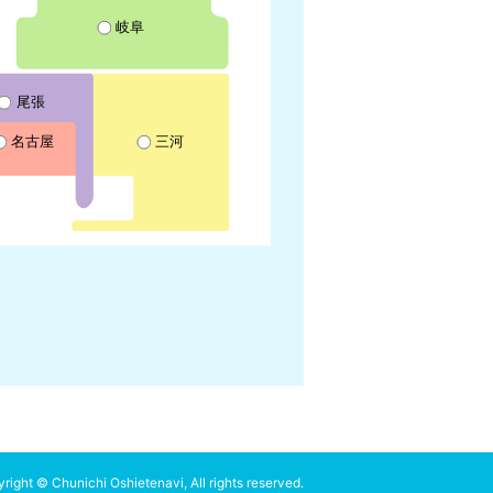
岐阜
尾張
名古屋
三河
right © Chunichi Oshietenavi, All rights reserved.