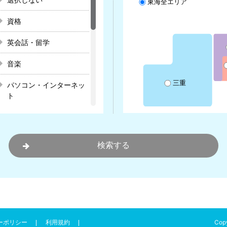
東海全エリア
資格
英会話・留学
音楽
三重
パソコン・インターネッ
ト
着物
スポーツ
ダンス・バレエ・舞踊
カラー・色彩
印象アップ
Copy
ーポリシー
利用規約
健康