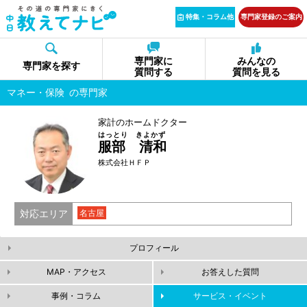
特集・コラム他
専門家登録のご案内
専門家に
みんなの
専門家を探す
質問する
質問を見る
マネー・保険
の専門家
家計のホームドクター
はっとり きよかず
服部 清和
株式会社ＨＦＰ
対応エリア
名古屋
プロフィール
MAP・アクセス
お答えした質問
事例・コラム
サービス・イベント