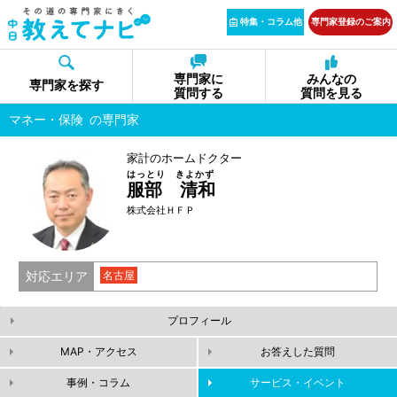
特集・コラム他
専門家登録のご案内
専門家に
みんなの
専門家を探す
質問する
質問を見る
マネー・保険
の専門家
家計のホームドクター
はっとり きよかず
服部 清和
株式会社ＨＦＰ
対応エリア
名古屋
プロフィール
MAP・アクセス
お答えした質問
事例・コラム
サービス・イベント