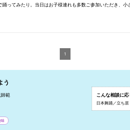
で踊ってみたり。当日はお子様連れも多数ご参加いただき、小
1
よう
流師範
こんな相談に応
秀
日本舞踊／立ち居
趣味