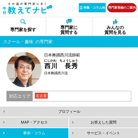
特集・コラム他
専門家登録のご案内
専門家に
みんなの
専門家を探す
質問する
質問を見る
スクール・趣味
の専門家
日本舞踊西川流師範
にしかわ ちょうしゅう
西川 長秀
日本舞踊西川流
対応エリア
名古屋
プロフィール
MAP・アクセス
お答えした質問
事例・コラム
サービス・イベント