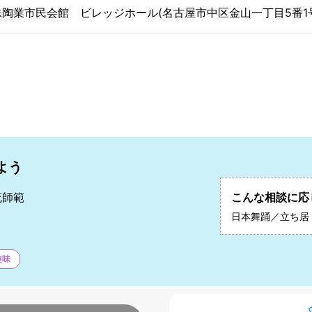
陶業市民会館 ビレッジホール(名古屋市中区金山一丁目5番1
よう
流師範
こんな相談に応
秀
日本舞踊／立ち居
趣味