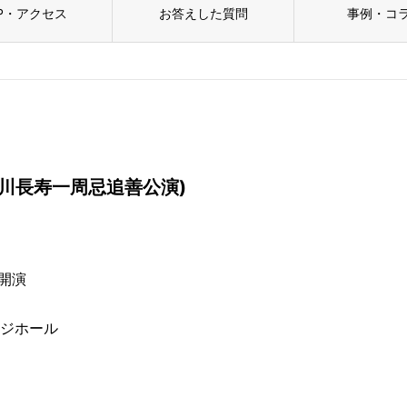
P・アクセス
お答えした質問
事例・コ
(西川長寿一周忌追善公演)
0開演
ッジホール