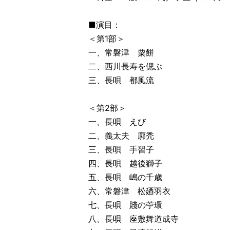
■演目：
＜第1部＞
一、常磐津 粟餅
二、西川長寿を偲ぶ
三、長唄 都風流
＜第2部＞
一、長唄 えび
二、義太夫 廓禿
三、長唄 手習子
四、長唄 越後獅子
五、長唄 嶋の千歳
六、常磐津 松廼羽衣
七、長唄 賤の苧環
八、長唄 座敷舞道成寺