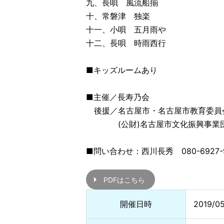
九、長唄 風流船揃
十、常磐津 独楽
十一、小唄 五月雨や
十二、長唄 時雨西行
■キッズルームあり
■主催／長寿乃会
後援／名古屋市・名古屋市教育委員
(公財)名古屋市文化振興事業団・
■問い合わせ：西川長秀 080-6927-
PDFはこちら
開催日時
2019/05