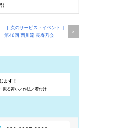
号)
［ 次のサービス・イベント ］
>
第46回 西川流 長寿乃会
じます！
・振る舞い／作法／着付け