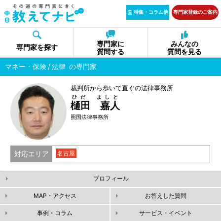
特集・コラム他
専門家登録のご案内
専門家に
みんなの
専門家を探す
質問する
質問を見る
マネー・保険
法律
の専門家
裁判所から歩いて直ぐの法律事務所
ひだ よしと
樋田 嘉人
照国法律事務所
対応エリア
名古屋
プロフィール
MAP・アクセス
お答えした質問
事例・コラム
サービス・イベント