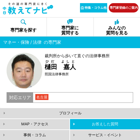
特集・コラム他
専門家登録のご案内
専門家に
みんなの
専門家を探す
質問する
質問を見る
マネー・保険
法律
の専門家
裁判所から歩いて直ぐの法律事務所
ひだ よしと
樋田 嘉人
照国法律事務所
対応エリア
名古屋
プロフィール
MAP・アクセス
お答えした質問
事例・コラム
サービス・イベント