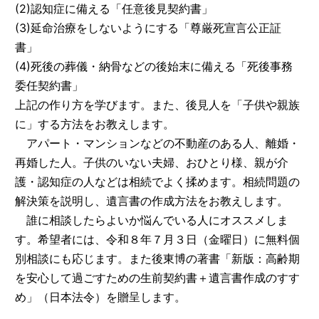
(2)認知症に備える「任意後見契約書」
(3)延命治療をしないようにする「尊厳死宣言公正証
書」
(4)死後の葬儀・納骨などの後始末に備える「死後事務
委任契約書」
上記の作り方を学びます。また、後見人を「子供や親族
に」する方法をお教えします。
アパート・マンションなどの不動産のある人、離婚・
再婚した人。子供のいない夫婦、おひとり様、親が介
護・認知症の人などは相続でよく揉めます。相続問題の
解決策を説明し、遺言書の作成方法をお教えします。
誰に相談したらよいか悩んでいる人にオススメしま
す。希望者には、令和８年７月３日（金曜日）に無料個
別相談にも応じます。また後東博の著書「新版：高齢期
を安心して過ごすための生前契約書＋遺言書作成のすす
め」（日本法令）を贈呈します。