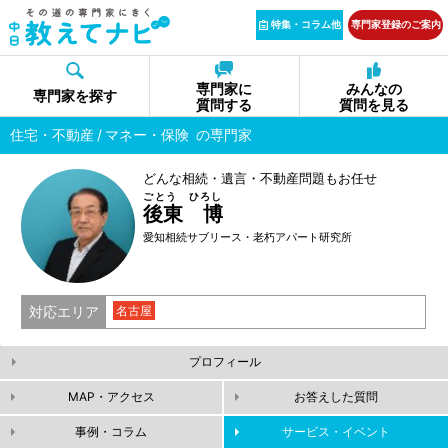
特集・コラム他
専門家登録のご案内
専門家に
みんなの
専門家を探す
質問する
質問を見る
住宅・不動産
マネー・保険
の専門家
どんな相続・遺言・不動産問題もお任せ
ごとう ひろし
後東 博
愛知相続サブリース・老朽アパート研究所
対応エリア
名古屋
プロフィール
MAP・アクセス
お答えした質問
事例・コラム
サービス・イベント